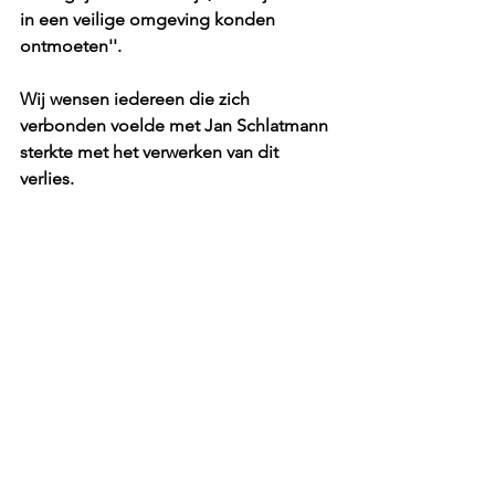
in een veilige omgeving konden 
ontmoeten''.
Wij wensen iedereen die zich 
verbonden voelde met Jan Schlatmann 
sterkte met het verwerken van dit 
verlies.
Voor het volledige artikel kan je deze 
link gebruiken; 
https://www.volkskrant.nl/mensen/zoek
ende-en-ruimdenkende-priester-die-
zich-vijftig-jaar-geleden-al-openlijk-en-
gastvrij-inzette-voor-homo-
s~b0f55b02/?
referrer=https%3A%2F%2Fwww.google.
com%2F