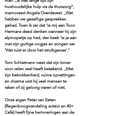
man. ,,Ik was lange tijd zijn 
huishoudelijke hulp via de thuiszorg’’, 
memoreert Angela Overdevest. ,,Wat 
hebben we gezellige gesprekken 
gehad. Toen ik zei dat ’ie mij aan Toon 
Hermans deed denken wanneer hij zijn 
alpinopetje op had, dan keek ’ie je aan 
met zijn guitige oogjes en zongen we: 
’Wat ruist er door het struikgewas’.’’
Tom Schlatmann weet dat zijn broer 
voor velen veel heeft betekend. ,,Met 
zijn betrokkenheid, ruime opvattingen 
en charme wist hij veel mensen te 
raken of zij gelovig waren of niet.
Onze eigen Peter van Eeten 
(Regenboogwandeling auteur en 40+ 
Café) heeft fijne herinneringen aan de 