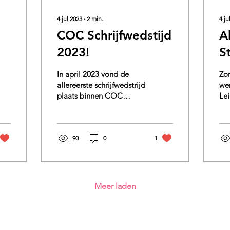
4 jul 2023
∙
2
min.
4 ju
COC Schrijfwedstijd
A
2023!
S
In april 2023 vond de
Zo
allereerste schrijfwedstrijd
we
plaats binnen COC
Le
Leiden. Deze
een 
schrijfwedstrijd was
202
georganiseerd vanuit de
Het
werkgroep...
90
0
1
Meer laden