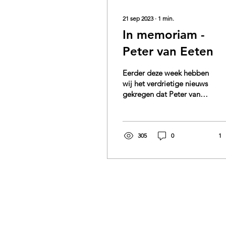
21 sep 2023
∙
1
min.
In memoriam -
Peter van Eeten
Eerder deze week hebben
wij het verdrietige nieuws
gekregen dat Peter van
Eeten op 18 september jl.
is overleden. Peter was
een van onze...
305
0
1
Bezoekadres