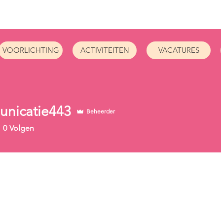
iden
VOORLICHTING
ACTIVITEITEN
VACATURES
nicatie443
Beheerder
atie443
0
Volgen