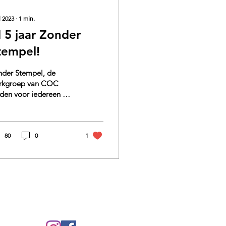
l 2023
∙
1
min.
l 5 jaar Zonder
tempel!
nder Stempel, de
rkgroep van COC
iden voor iedereen met
beperking, viert in
3 zijn 5-jarig bestaan!
 is alweer 5 jaar...
80
0
1