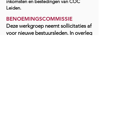
inkomsten en bestedingen van COC
Leiden.
BENOEMINGSCOMMISSIE
Deze werkgroep neemt sollicitaties af
voor nieuwe bestuursleden. In overleg
met elkaar doen zij een advies aan het
bestuur voor een mogelijk nieuw
bestuurslid.
OVERKOEPELENDE
WERKGROEPEN
Deze werkgroepen houden zich
bezig met het verschaffen van