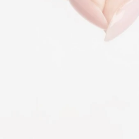
GREAT THINGS ARE BROUGHT ABOUT BY AND
BURDENS ARE LIGHTENED THROUGH
THE EFFORT OF MANY HANDS