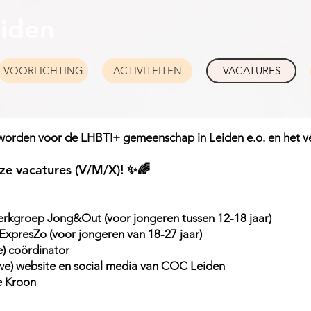
iden
VOORLICHTING
ACTIVITEITEN
VACATURES
te worden voor de LHBTI+ gemeenschap in Leiden e.o. en het v
nze vacatures (V/M/X)! ✨🌈
rkgroep Jong&Out (voor jongeren tussen 12-18 jaar)
ExpresZo (voor jongeren van 18-27 jaar)
e)
coördinator
we)
website
en
social media van COC Leiden
 Kroon