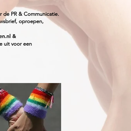
or de PR & Communicatie.
uwsbrief, oproepen,
en.nl
&
e uit voor een